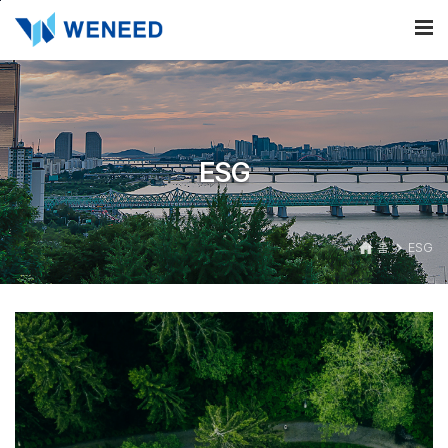
본문바로가기
ESG
홈
ESG
home
navigate_next