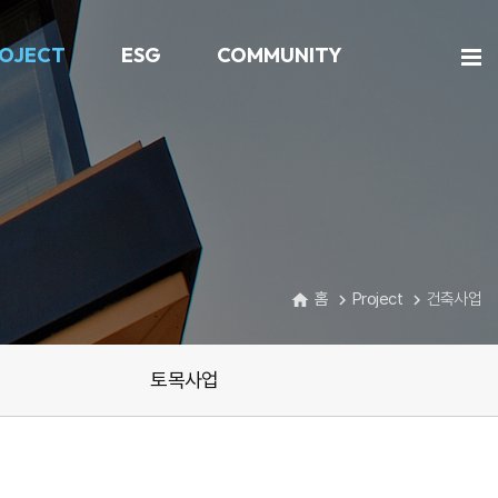
OJECT
ESG
COMMUNITY
홈
Project
건축사업
home
navigate_next
navigate_next
토목사업