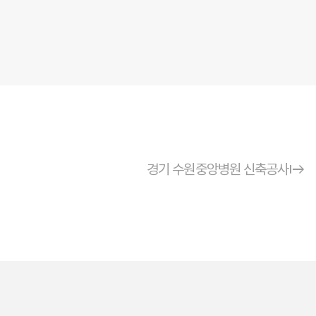
start
경기 수원중앙병원 신축공사