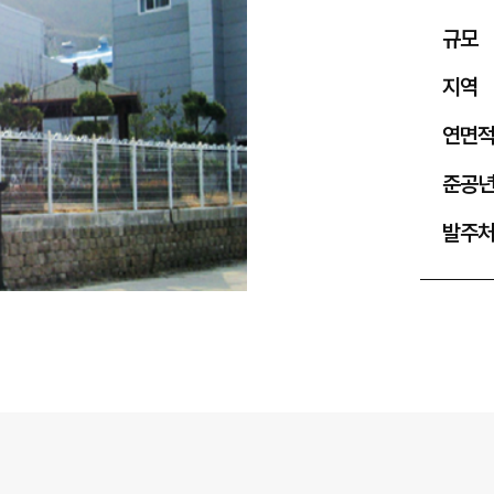
규모
지역
연면
준공
발주