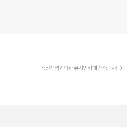
start
용산전쟁기념관 뮤지엄카페 신축공사