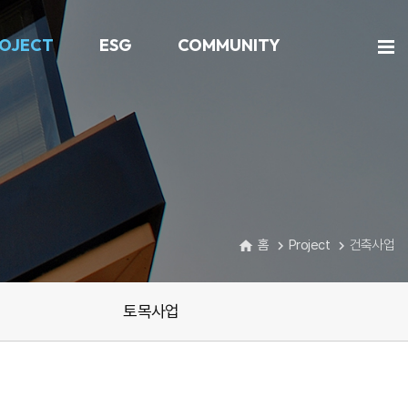
OJECT
ESG
COMMUNITY
홈
Project
건축사업
home
navigate_next
navigate_next
토목사업