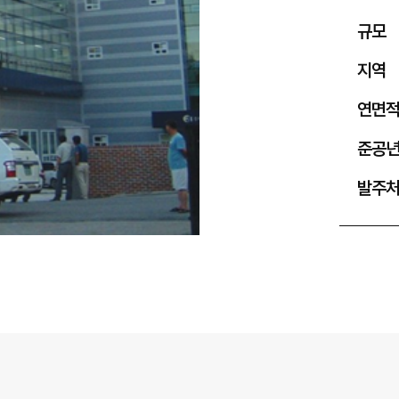
규모
지역
연면
준공
발주